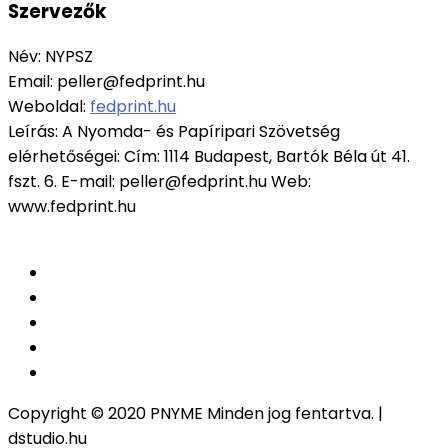
Szervezők
Név:
NYPSZ
Email:
peller@fedprint.hu
Weboldal:
fedprint.hu
Leírás:
A Nyomda- és Papíripari Szövetség
elérhetőségei: Cím: 1114 Budapest, Bartók Béla út 41.
fszt. 6. E-mail: peller@fedprint.hu Web:
www.fedprint.hu
Copyright © 2020 PNYME Minden jog fentartva. |
dstudio.hu