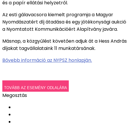
és a papír ellátási helyzetről.
Az esti gálavacsora kiemelt programja a Magyar
Nyomdászatért díj átadása és egy jótékonysági aukció
a Nyomtatott Kommunikációért Alapítvány javára.
Másnap, a közgyűlést követően adjuk át a Hess András
díjakat tagvállalataink 11 munkatársának.
Bővebb információ az NYPSZ honlapján.
TOVÁBB AZ ESEMÉNY ODLALÁRA
Megosztás