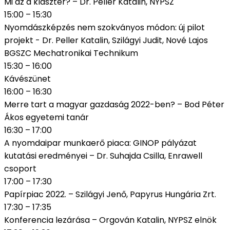
Mi az a klaszter? – Dr. Peller Katalin, NYPSZ
15:00 – 15:30
Nyomdászképzés nem szokványos módon: új pilot
projekt - Dr. Peller Katalin, Szilágyi Judit, Nové Lajos
BGSZC Mechatronikai Technikum
15:30 – 16:00
Kávészünet
16:00 – 16:30
Merre tart a magyar gazdaság 2022-ben? – Bod Péter
Ákos egyetemi tanár
16:30 – 17:00
A nyomdaipar munkaerő piaca: GINOP pályázat
kutatási eredményei – Dr. Suhajda Csilla, Enrawell
csoport
17:00 – 17:30
Papírpiac 2022. – Szilágyi Jenő, Papyrus Hungária Zrt.
17:30 – 17:35
Konferencia lezárása – Orgován Katalin, NYPSZ elnök