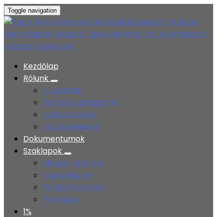
Toggle navigation
Papír és
Nyomdaipari Műszaki Egyesület
Papír és Nyomdaipari
Műszaki Egyesület
Kezdőlap
Rólunk
Díjazottak
Pártoló jogi tagjaink
Szakosztályok
Tisztségviselők
Dokumentumok
Szaklapok
Magyar Grafika
Sign&Display
Print&PackTech
Papíripar
1%