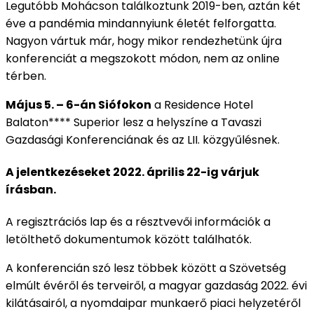
Legutóbb Mohácson találkoztunk 2019-ben, aztán két
éve a pandémia mindannyiunk életét felforgatta.
Nagyon vártuk már, hogy mikor rendezhetünk újra
konferenciát a megszokott módon, nem az online
térben.
Május 5. – 6-án Siófokon
a Residence Hotel
Balaton**** Superior lesz a helyszíne a Tavaszi
Gazdasági Konferenciának és az LII. közgyűlésnek.
A jelentkezéseket 2022. április 22-ig várjuk
írásban.
A regisztrációs lap és a résztvevői információk a
letölthető dokumentumok között találhatók.
A konferencián szó lesz többek között a Szövetség
elmúlt évéről és terveiről, a magyar gazdaság 2022. évi
kilátásairól, a nyomdaipar munkaerő piaci helyzetéről