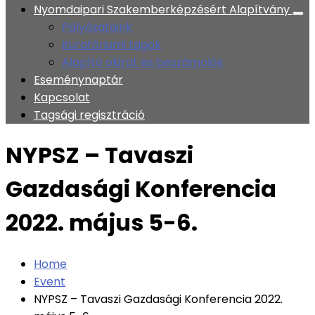
Nyomdaipari Szakemberképzésért Alapítvány
Pályázataink
Kuratóriumi tagok
Alapító okirat és beszámolók
Eseménynaptár
Kapcsolat
Tagsági regisztráció
NYPSZ – Tavaszi
Gazdasági Konferencia
2022. május 5-6.
Home
Event
NYPSZ – Tavaszi Gazdasági Konferencia 2022.