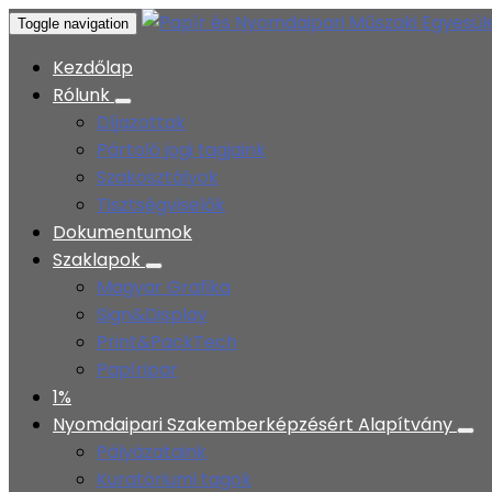
Toggle navigation
Kezdőlap
Rólunk
Díjazottak
Pártoló jogi tagjaink
Szakosztályok
Tisztségviselők
Dokumentumok
Szaklapok
Magyar Grafika
Sign&Display
Print&PackTech
Papíripar
1%
Nyomdaipari Szakemberképzésért Alapítvány
Pályázataink
Kuratóriumi tagok