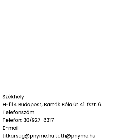
Székhely
H-1114 Budapest,
Bartók Béla út 41. fszt. 6.
Telefonszám
Telefon: 30/927-8317
E-mail
titkarsag@pnyme.hu
toth@pnyme.hu