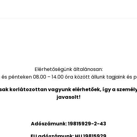
Elérhetőségünk általánosan:
a és pénteken 08.00 – 14.00 óra között állunk tagjaink és
sak korlátozottan vagyunk elérhetőek, így a személy
javasolt!
A
dószámunk: 19815929-2-43
EU adószámunk: HU 19815929