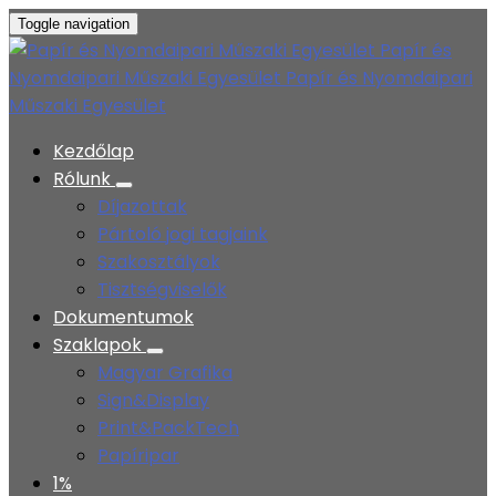
Toggle navigation
Papír és
Nyomdaipari Műszaki Egyesület
Papír és Nyomdaipari
Műszaki Egyesület
Kezdőlap
Rólunk
Díjazottak
Pártoló jogi tagjaink
Szakosztályok
Tisztségviselők
Dokumentumok
Szaklapok
Magyar Grafika
Sign&Display
Print&PackTech
Papíripar
1%