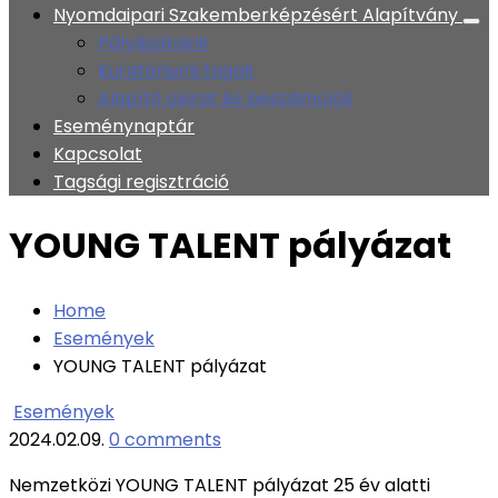
Nyomdaipari Szakemberképzésért Alapítvány
Pályázataink
Kuratóriumi tagok
Alapító okirat és beszámolók
Eseménynaptár
Kapcsolat
Tagsági regisztráció
YOUNG TALENT pályázat
Home
Események
YOUNG TALENT pályázat
Események
2024.02.09.
0 comments
Nemzetközi YOUNG TALENT pályázat 25 év alatti